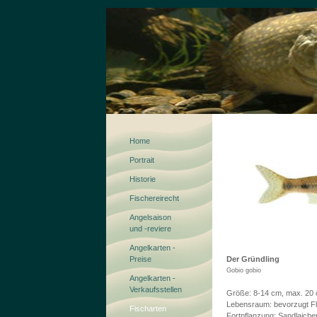
Home
Portrait
Historie
Fischereirecht
Angelsaison
und -reviere
Angelkarten -
Preise
Der Gründling
Gobio gobio
Angelkarten -
Verkaufsstellen
Größe: 8-14 cm, max. 20
Lebensraum: bevorzugt F
Fischarten
Fortpflanzung: Sandlaiche